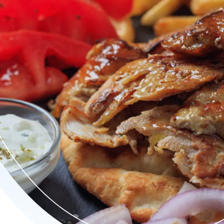
 wings, köfte en chicken buckets. Alles wordt dagvers bereid me