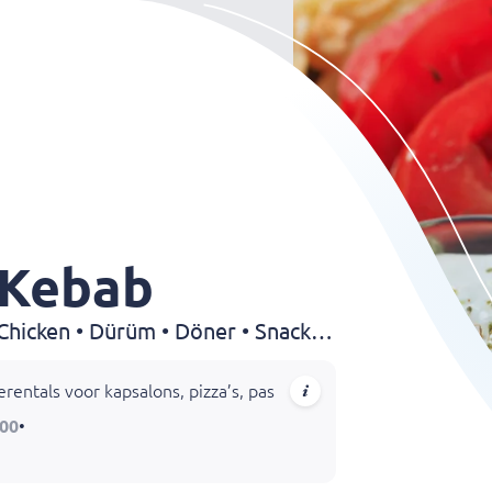
 Kebab
Kebab • Kapsalon • Pizza • Chicken • Dürüm • Döner • Snackbar • Sandwiches • Shoarma
rentals voor kapsalons, pizza’s, pasta’s, schotels, dürums, hot
:00
•