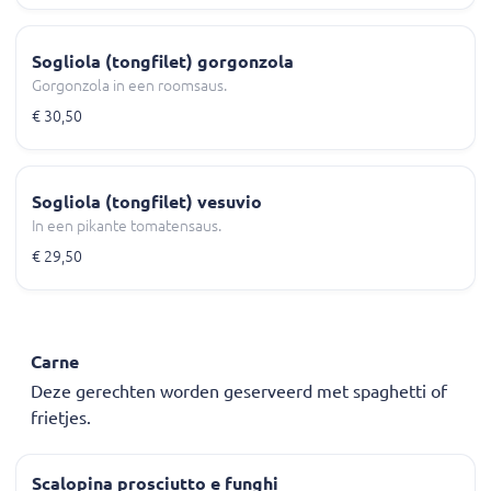
Sogliola (tongfilet) gorgonzola
Gorgonzola in een roomsaus.
€ 30,50
Sogliola (tongfilet) vesuvio
In een pikante tomatensaus.
€ 29,50
Carne
Deze gerechten worden geserveerd met spaghetti of
frietjes.
Scalopina prosciutto e funghi