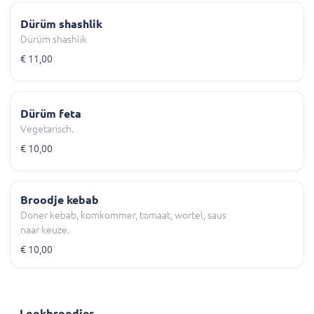
Dürüm shashlik
Dürüm shashlik
€ 11,00
Dürüm feta
Vegetarisch.
€ 10,00
Broodje kebab
Doner kebab, komkommer, tomaat, wortel, saus
naar keuze.
€ 10,00
Lookbroodjes