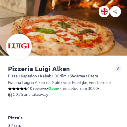
Pizzeria Luigi Alken
Pizza • Kapsalon • Kebab • Dürüm • Shoarma • Pasta
Pizzeria Luigi in Alken is dé plek voor heerlijke, vers bereide pizza’s,
Geniet van een uitgebreid menu met klassieke en speciale pizza’s, r
10 reviews
•
Open
•
Free deliv. from 30,00
•
€ 0,75 and takeaway
Pizza's
32 cm.