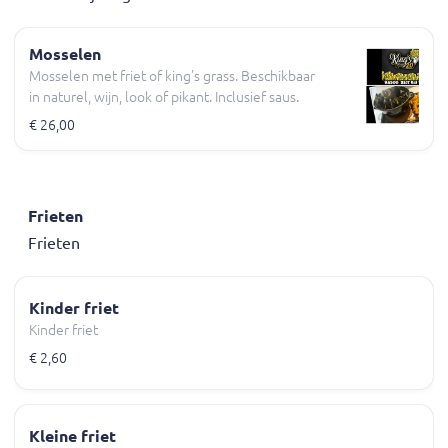
Mosselen
Mosselen met friet of king's grass. Beschikbaar
in naturel, wijn, look of pikant. Inclusief saus.
€ 26,00
Frieten
Frieten
Kinder friet
Kinder friet
€ 2,60
Kleine friet