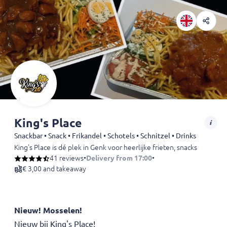
King's Place
Snackbar • Snack • Frikandel • Schotels • Schnitzel • Drinks
King's Place is dé plek in Genk voor heerlijke frieten, snacks en rijkg
Geniet van een uitgebreid menu met klassiekers zoals friet stoofvle
41 reviews
•
Delivery from 17:00
•
Ideaal voor snelle take-away of een smakelijke maaltijd met vrienden
€ 3,00 and takeaway
Bekend om royale porties, snelle service en authentieke smaken.
Voor wie zin heeft in echte Belgische frituurkwaliteit in Genk.
Nieuw! Mosselen!
Nieuw bij King's Place!