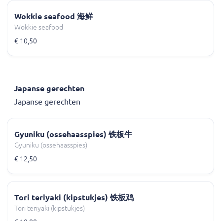
Wokkie seafood 海鲜
Wokkie seafood
€ 10,50
Japanse gerechten
Japanse gerechten
Gyuniku (ossehaasspies) 铁板牛
Gyuniku (ossehaasspies)
€ 12,50
Tori teriyaki (kipstukjes) 铁板鸡
Tori teriyaki (kipstukjes)