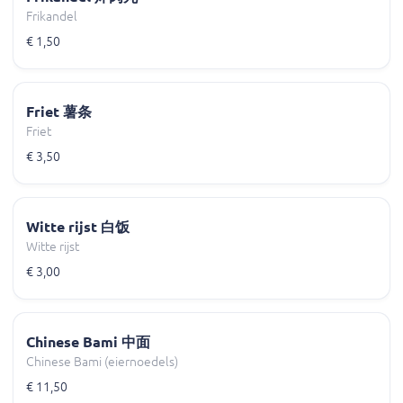
Frikandel
€ 1,50
Friet 薯条
Friet
€ 3,50
Witte rijst 白饭
Witte rijst
€ 3,00
Chinese Bami 中面
Chinese Bami (eiernoedels)
€ 11,50