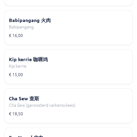
Babipangang 火肉
Babipangang
€ 16,00
Kip kerrie 咖喱鸡
Kip kerrie
€ 15,00
Cha Sew 查斯
Cha Sew (geroosterd varkensvlees)
€ 18,50