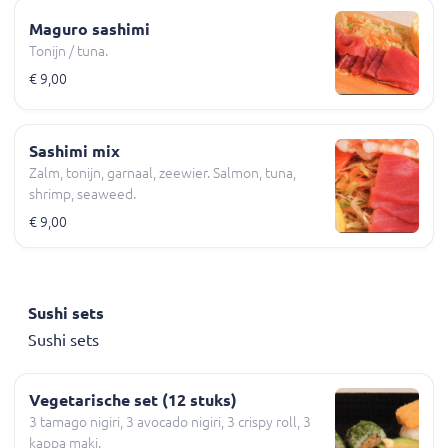
Maguro sashimi
Tonijn / tuna.
€ 9,00
Sashimi mix
Zalm, tonijn, garnaal, zeewier. Salmon, tuna,
shrimp, seaweed.
€ 9,00
Sushi sets
Sushi sets
Vegetarische set (12 stuks)
3 tamago nigiri, 3 avocado nigiri, 3 crispy roll, 3
kappa maki.