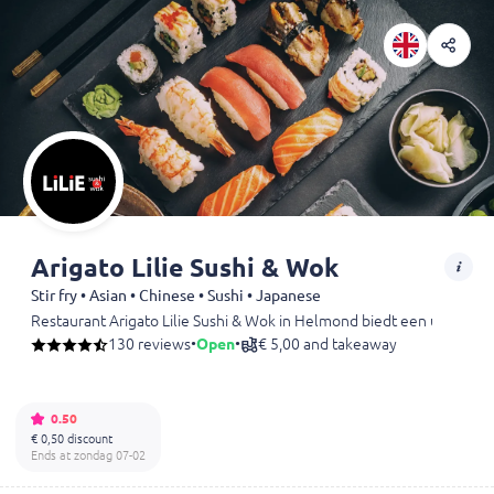
Arigato Lilie Sushi & Wok
Stir fry • Asian • Chinese • Sushi • Japanese
Restaurant Arigato Lilie Sushi & Wok in Helmond biedt een uitgebreid
130 reviews
•
Open
•
€ 5,00 and takeaway
0.50
€ 0,50 discount
Ends at zondag 07-02