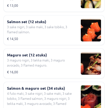
€ 13,00
Salmon set (12 stuks)
3 sake nigiri, 3 sake maki, 3 sake tobiko, 3
flamed salmon.
€ 14,50
Maguro set (12 stuks)
3 maguro nigiri, 3 tekka maki, 3 maguro
avocado, 3 flamed maguro.
€ 16,00
Salmon & maguro set (34 stuks)
4 futo maki, 3 sake nigiri, 3 sake maki, 3 sake
tobiko, 3 flamed salmon, 3 maguro nigiri, 3
tekka maki, 3 maguro avocado, 3 flamed