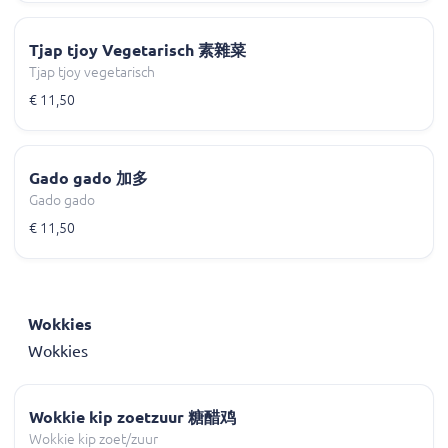
Tjap tjoy Vegetarisch 素雜菜
Tjap tjoy vegetarisch
€ 11,50
Gado gado 加多
Gado gado
€ 11,50
Wokkies
Wokkies
Wokkie kip zoetzuur 糖醋鸡
Wokkie kip zoet/zuur