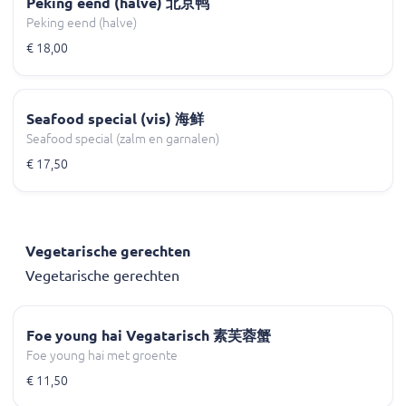
Peking eend (halve) 北京鸭
Peking eend (halve)
€ 18,00
Seafood special (vis) 海鲜
Seafood special (zalm en garnalen)
€ 17,50
Vegetarische gerechten
Vegetarische gerechten
Foe young hai Vegatarisch 素芙蓉蟹
Foe young hai met groente
€ 11,50