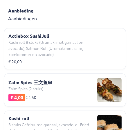
Aanbieding
Aanbiedingen
Actiebox SushiJuli
Kushi roll 8 stuks (Urumaki met garnaal en
avocado), Salmon Roll (Urumaki met zalm,
komkommer en avocado)
€ 20,00
Zalm Spies 三文鱼串
Zalm Spies (2 stuks)
€ 4,00
€ 4,50
Kushi roll
8 stuks Gefrituurde garnaal, avocado, ei. Fried