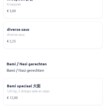
Kroepoek
€ 3,00
diverse saus
diverse saus
€ 2,25
Bami / Nasi gerechten
Bami / Nasi gerechten
Bami speciaal 大面
1/4 kip, 2 stokjes sate en atjar.
€ 12,00