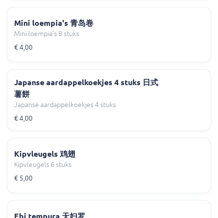
Mini loempia's 青岛卷
Mini loempia's 8 stuks
€ 4,00
Japanse aardappelkoekjes 4 stuks 日式
薯餅
Japanse aardappelkoekjes 4 stuks
€ 4,00
Kipvleugels 鸡翅
Kipvleugels 6 stuks
€ 5,00
Ebi tempura 天妇罗