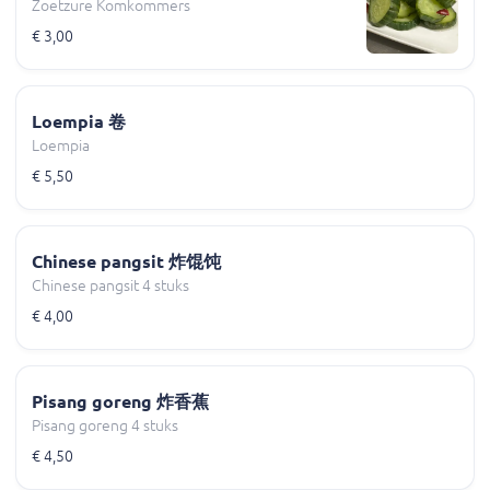
Zoetzure Komkommers
€ 3,00
Loempia 卷
Loempia
€ 5,50
Chinese pangsit 炸馄饨
Chinese pangsit 4 stuks
€ 4,00
Pisang goreng 炸香蕉
Pisang goreng 4 stuks
€ 4,50