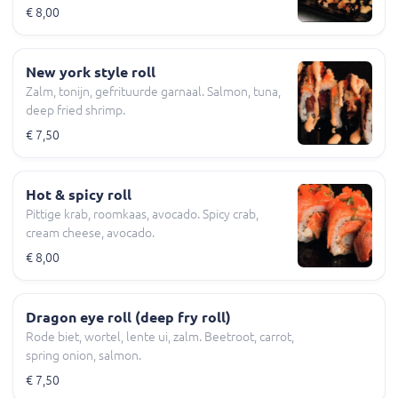
€ 8,00
New york style roll
Zalm, tonijn, gefrituurde garnaal. Salmon, tuna,
deep fried shrimp.
€ 7,50
Hot & spicy roll
Pittige krab, roomkaas, avocado. Spicy crab,
cream cheese, avocado.
€ 8,00
Dragon eye roll (deep fry roll)
Rode biet, wortel, lente ui, zalm. Beetroot, carrot,
spring onion, salmon.
€ 7,50