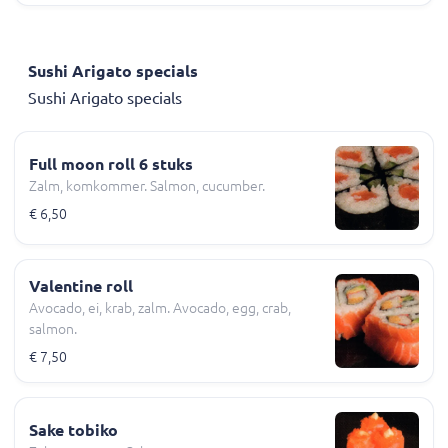
Sushi Arigato specials
Sushi Arigato specials
Full moon roll 6 stuks
Zalm, komkommer. Salmon, cucumber.
€ 6,50
Valentine roll
Avocado, ei, krab, zalm. Avocado, egg, crab,
salmon.
€ 7,50
Sake tobiko