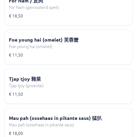
For Nam / 皮肉
For Nam (geroosterd spek)
€ 18,50
Foe young hai (omelet) 芙蓉蟹
Foe young hai (omelet)
€ 11,50
Tjap tjoy 雜菜
Tjap tjoy (groente)
€ 11,50
Mau pah (ossehaas in pikante saus) 猛扒
Mau pah (ossehaas in pikante saus)
€ 18,00