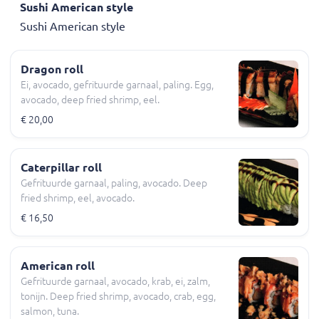
Sushi American style
Sushi American style
Dragon roll
Ei, avocado, gefrituurde garnaal, paling. Egg,
avocado, deep fried shrimp, eel.
€ 20,00
Caterpillar roll
Gefrituurde garnaal, paling, avocado. Deep
fried shrimp, eel, avocado.
€ 16,50
American roll
Gefrituurde garnaal, avocado, krab, ei, zalm,
tonijn. Deep fried shrimp, avocado, crab, egg,
salmon, tuna.