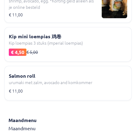
shrimp, avocado, egg. *Korting geld alleen als
je online besteld
€ 11,00
Kip mini loempias 鸡卷
Kip loempias 3 stuks (imperial loempias)
€ 4,50
€ 5,00
Salmon roll
urumaki met zalm, avocado and komkommer
€ 11,00
Maandmenu
Maandmenu