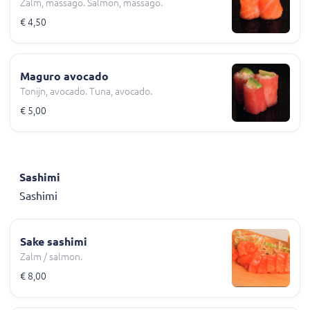
Zalm, massago. Salmon, massago.
€ 4,50
Maguro avocado
Tonijn, avocado. Tuna, avocado.
€ 5,00
Sashimi
Sashimi
Sake sashimi
Zalm / salmon.
€ 8,00