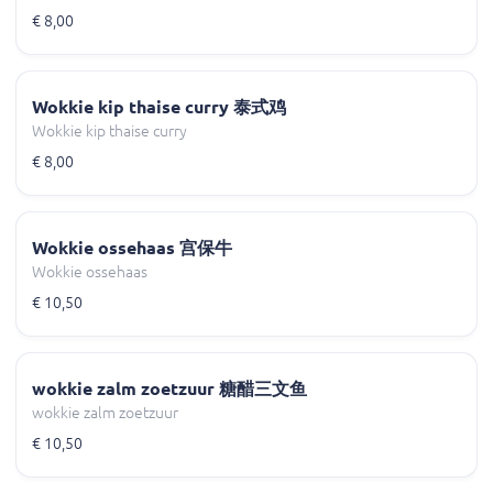
€ 8,00
Wokkie kip thaise curry 泰式鸡
Wokkie kip thaise curry
€ 8,00
Wokkie ossehaas 宫保牛
Wokkie ossehaas
€ 10,50
wokkie zalm zoetzuur 糖醋三文鱼
wokkie zalm zoetzuur
€ 10,50