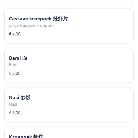
Cassave kroepoek 辣虾片
Zakje Cassave kroepoek
€ 4,00
Bami 面
Bami
€ 5,00
Nasi 炒饭
Nasi
€ 5,00
Kroepoek 虾饼