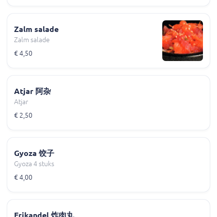
Zalm salade
Zalm salade
€ 4,50
Atjar 阿杂
Atjar
€ 2,50
Gyoza 饺子
Gyoza 4 stuks
€ 4,00
Frikandel 炸肉丸