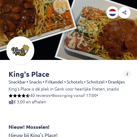
King's Place
Snackbar • Snacks • Frikandel • Schotels • Schnitzel • Drankjes
King's Place is dé plek in Genk voor heerlijke frieten, snacks en rijkg
Geniet van een uitgebreid menu met klassiekers zoals friet stoofvle
40 reviews
•
Bezorging vanaf 17:00
•
Ideaal voor snelle take-away of een smakelijke maaltijd met vrienden
€ 3,00 en afhalen
Bekend om royale porties, snelle service en authentieke smaken.
Voor wie zin heeft in echte Belgische frituurkwaliteit in Genk.
Nieuw! Mosselen!
Nieuw bij King's Place!