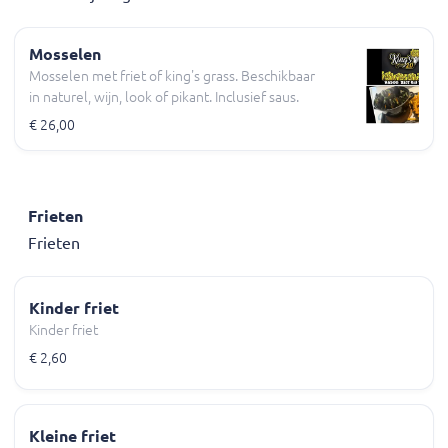
Mosselen
Mosselen met friet of king's grass. Beschikbaar
in naturel, wijn, look of pikant. Inclusief saus.
€ 26,00
Frieten
Frieten
Kinder friet
Kinder friet
€ 2,60
Kleine friet