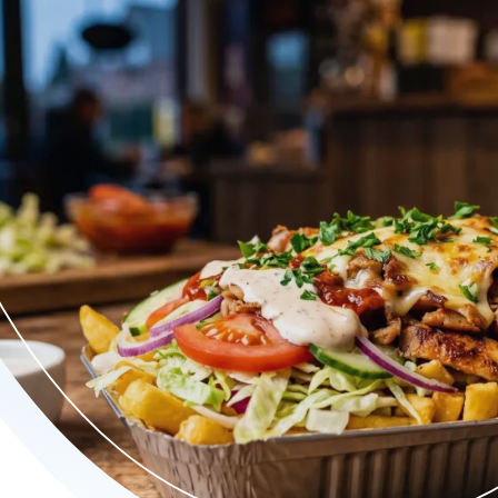
en eerlijke prijzen. Geniet van vers bereide kebab, kip en veget