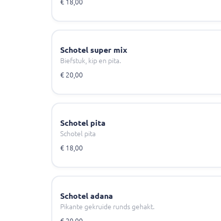
€ 18,00
Schotel super mix
Biefstuk, kip en pita.
€ 20,00
Schotel pita
Schotel pita
€ 18,00
Schotel adana
Pikante gekruide runds gehakt.