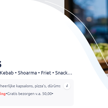
s
Kapsalon • Pizza • Dürüm • Kebab • Shoarma • Friet • Snacks • Hamburgers
heerlijke kapsalons, pizza’s, dürüms en rijkgevulde schotels teg
ing
•
Gratis bezorgen v.a. 50,00
•