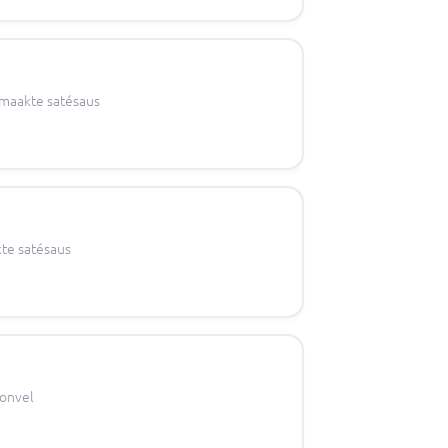
emaakte satésaus
kte satésaus
tonvel