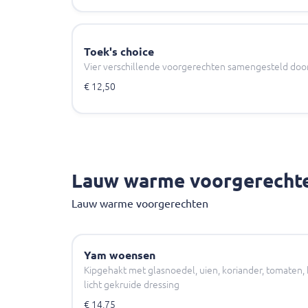
Toek's choice
Vier verschillende voorgerechten samengesteld doo
€ 12,50
Lauw warme voorgerecht
Lauw warme voorgerechten
Yam woensen
Kipgehakt met glasnoedel, uien, koriander, tomaten
licht gekruide dressing
€ 14,75