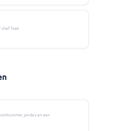
r chef Toek
en
, komkommer, pinda's en een