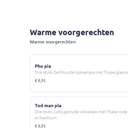
Warme voorgerechten
Warme voorgerechten
Pho pia
Drie stuks. Gefrituurde kiploempia met Thaise glasno
€ 8,95
Tod man pla
Drie stuks. Licht gekruide viskoekjes met Thaise rode
en basilicum
€ 8,95