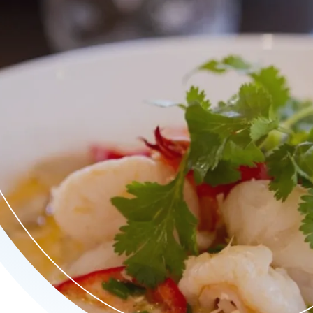
y’s, frisse salades en Toek’s verrassende specials – allemaal me