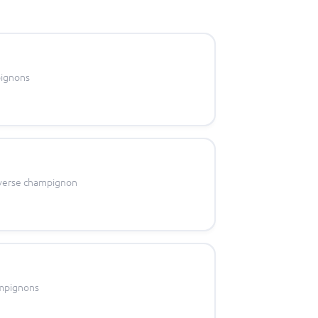
pignons
 verse champignon
ampignons