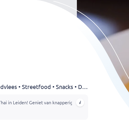
Thais • Aziatisch • Kip • Rundvlees • Streetfood • Snacks • Drankjes
Thai in Leiden! Geniet van knapperige kiploempia’s, geurige curr