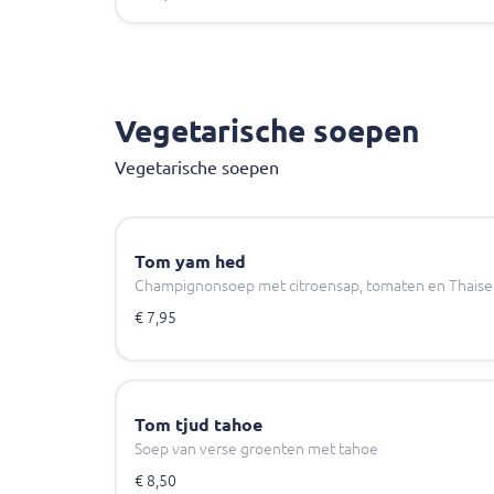
Vegetarische soepen
Vegetarische soepen
Tom yam hed
Champignonsoep met citroensap, tomaten en Thaise
€ 7,95
Tom tjud tahoe
Soep van verse groenten met tahoe
€ 8,50