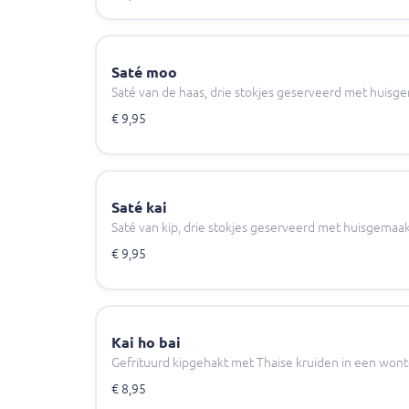
Saté moo
Saté van de haas, drie stokjes geserveerd met huisg
€ 9,95
Saté kai
Saté van kip, drie stokjes geserveerd met huisgemaa
€ 9,95
Kai ho bai
Gefrituurd kipgehakt met Thaise kruiden in een won
€ 8,95