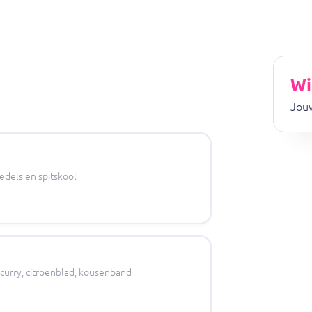
Wi
Jouw
edels en spitskool
 curry, citroenblad, kousenband