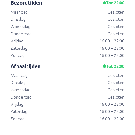
Bezorgtijden
Tot 22:00
Fanta 33cl
Maandag
Gesloten
0.33l, € 7,58/1l
Dinsdag
Gesloten
€ 2,50
Woensdag
Gesloten
Donderdag
Gesloten
Vrijdag
16:00 – 22:00
Ice tea
Zaterdag
16:00 – 22:00
0.33l, € 7,58/1l
Zondag
16:00 – 22:00
€ 2,50
Afhaaltijden
Tot 22:00
Maandag
Gesloten
Dinsdag
Gesloten
AA Drink
Woensdag
Gesloten
0.33l, € 7,58/1l
Donderdag
Gesloten
€ 2,50
Vrijdag
16:00 – 22:00
Zaterdag
16:00 – 22:00
Zondag
16:00 – 22:00
Tropico 33cl
0.33l, € 7,58/1l