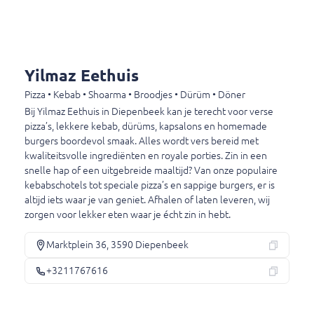
€ 4,00
Yilmaz Eethuis
Dranken
Pizza • Kebab • Shoarma • Broodjes • Dürüm • Döner
Dranken
Bij Yilmaz Eethuis in Diepenbeek kan je terecht voor verse
pizza’s, lekkere kebab, dürüms, kapsalons en homemade
burgers boordevol smaak. Alles wordt vers bereid met
Coca-Cola 33cl
kwaliteitsvolle ingrediënten en royale porties. Zin in een
0.33l, € 7,58/1l
snelle hap of een uitgebreide maaltijd? Van onze populaire
kebabschotels tot speciale pizza’s en sappige burgers, er is
€ 2,50
altijd iets waar je van geniet. Afhalen of laten leveren, wij
zorgen voor lekker eten waar je écht zin in hebt.
Coca-Cola zero 33cl
Marktplein 36, 3590 Diepenbeek
0.33l, € 7,58/1l
+3211767616
€ 2,50