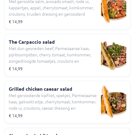
Met gerookte zalm, avocado smash, rode ui,
kappertjes, appel, cherrytomaat, komkommer,
croutons, kruiden dressing en geroosterd
knoflookbrood
€ 14,99
The Carpaccio salad
Met dun gesneden beef, Parmezaanse kaas,
pijnboompitten, cherry tomaat, komkommer,
zongedroogde tomaatjes, croutons en
geroosterd pesto brood
€ 14,99
Grilled chicken caesar salad
Met geroosterde kipfilet, spekjes, Parmezaanse
kaas, gekookt eitje, cherrytomaat, komkommer,
rode ui, croutons, caesar dressing en
geroosterd knoflookbrood
€ 14,99