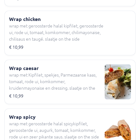
Wrap chicken
wrap met geroosterde halal kipfilet, geroosterde
ui, rode ui, tomaat, komkommer, chilimayonaise,
chilisaus en taugé. slaatje on the side
€ 10,99
Wrap caesar
wrap met Kipfilet, spekjes, Parmezaanse kaas,
tomaat, rode ui, komkommer,
kruidenmayonaise en dressing. slaatje on the
side
€ 10,99
Wrap spicy
wrap met geroosterde halal spicykipfilet,
geroosterde ui, augurk, tomaat, komkommer,
rode ui en zeer pikante saus. slaatje on the side