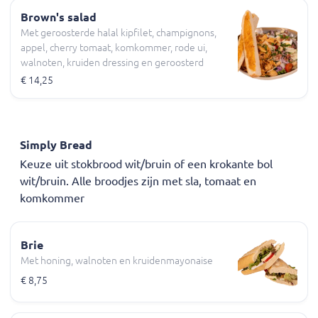
Brown's salad
Met geroosterde halal kipfilet, champignons,
appel, cherry tomaat, komkommer, rode ui,
walnoten, kruiden dressing en geroosterd
knoflookbrood
€ 14,25
Simply Bread
Keuze uit stokbrood wit/bruin of een krokante bol
wit/bruin. Alle broodjes zijn met sla, tomaat en
komkommer
Brie
Met honing, walnoten en kruidenmayonaise
€ 8,75