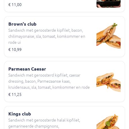
tomaat, komkommer
€ 11,00
Brown's club
Sandwich met geroosterde kipfilet, bacon,
chilimayonaise, sla, tomaat, komkommer en
rode ui
€ 10,99
Parmesan Caesar
Sandwich met geroosterd kipfilet, caesar
dressing, bacon, Parmezaanse kaas,
kruidensaus, sla, tomaat, komkommer en rode
ui
€ 11,25
Kings club
Sandwich met geroosterde halal kipfilet,
gemarineerde champignons,