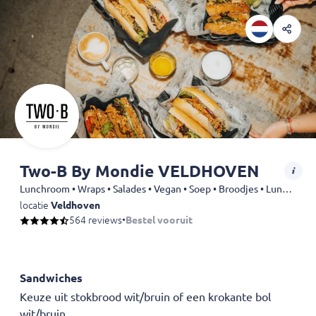
Two-B By Mondie VELDHOVEN
Lunchroom • Wraps • Salades • Vegan • Soep • Broodjes • Lunch • Hamburgers
locatie
Veldhoven
564 reviews
•
Bestel vooruit
Heeft u een allergie of dieetwens? Laat het ons tevoren even weten vi
Onze
kip
is
halal
geslacht.
Helaas is het vanwege organisatorische redenen niet mogelijk van dit
Sandwiches
Afhaal tijden kunnen niet gewijzigd worden-Online bestellingen zijn 
Keuze uit stokbrood wit/bruin of een krokante bol
wit/bruin.