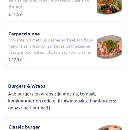
saus, taugé, prei, ui en kruidensaus. Slaatje on
the side
€ 11,99
Carpaccio one
Krokante bol met dun gesneden beef, knoflook
mayonaise, dressing naar keuze, parmezaanse
kaas, pijnboompitten, sla, tomaat, komkommer
€ 12,99
Burgers & Wraps
Alle burgers en wraps zijn met sla, tomaat,
komkommer en rode ui (Huisgemaakte hamburgers:
gehakt half-om-half)
Classic burger