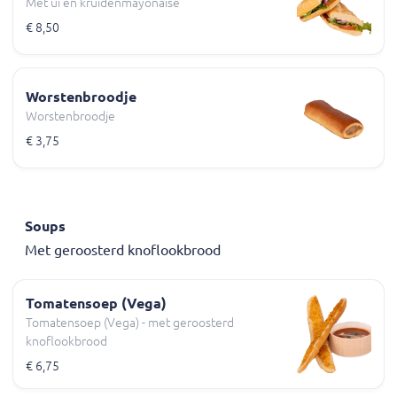
Met ui en kruidenmayonaise
€ 8,50
Worstenbroodje
Worstenbroodje
€ 3,75
Soups
Met geroosterd knoflookbrood
Tomatensoep (Vega)
Tomatensoep (Vega) - met geroosterd
knoflookbrood
€ 6,75