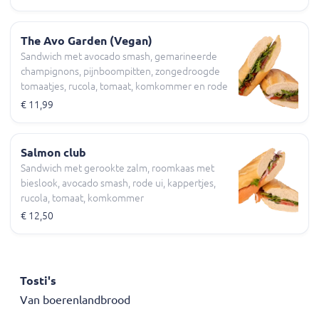
The Avo Garden (Vegan)
Sandwich met avocado smash, gemarineerde
champignons, pijnboompitten, zongedroogde
tomaatjes, rucola, tomaat, komkommer en rode
ui
€ 11,99
Salmon club
Sandwich met gerookte zalm, roomkaas met
bieslook, avocado smash, rode ui, kappertjes,
rucola, tomaat, komkommer
€ 12,50
Tosti's
Van boerenlandbrood