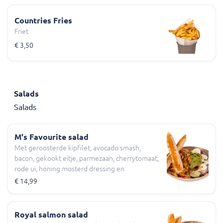
Countries Fries
Friet
€ 3,50
Salads
Salads
M's Favourite salad
Met geroosterde kipfilet, avocado smash,
bacon, gekookt eitje, parmezaan, cherrytomaat,
rode ui, honing mosterd dressing en
geroosterd pesto brood
€ 14,99
Royal salmon salad