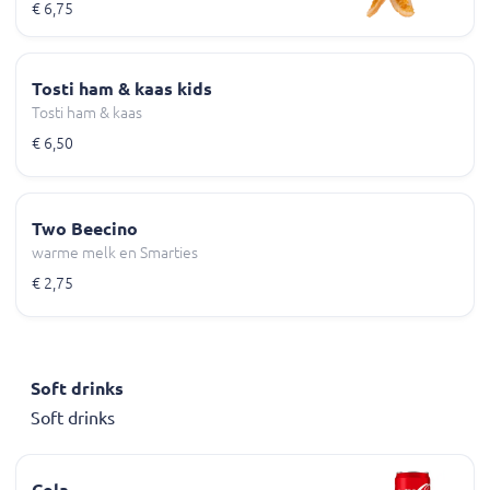
€ 6,75
Tosti ham & kaas kids
Tosti ham & kaas
€ 6,50
Two Beecino
warme melk en Smarties
€ 2,75
Soft drinks
Soft drinks
Cola