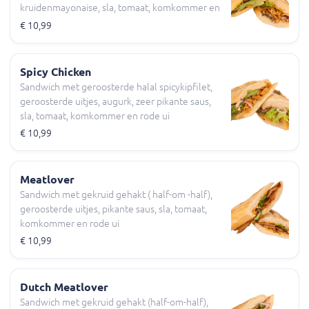
kruidenmayonaise, sla, tomaat, komkommer en
rode ui
€ 10,99
Spicy Chicken
Sandwich met geroosterde halal spicykipfilet,
geroosterde uitjes, augurk, zeer pikante saus,
sla, tomaat, komkommer en rode ui
€ 10,99
Meatlover
Sandwich met gekruid gehakt ( half-om -half),
geroosterde uitjes, pikante saus, sla, tomaat,
komkommer en rode ui
€ 10,99
Dutch Meatlover
Sandwich met gekruid gehakt (half-om-half),