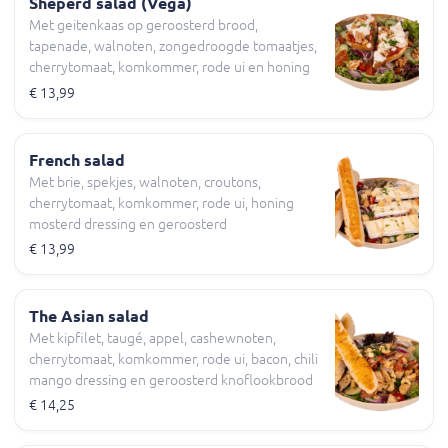
Sheperd salad (Vega)
Met geitenkaas op geroosterd brood,
tapenade, walnoten, zongedroogde tomaatjes,
cherrytomaat, komkommer, rode ui en honing
mosterd dressing
€ 13,99
French salad
Met brie, spekjes, walnoten, croutons,
cherrytomaat, komkommer, rode ui, honing
mosterd dressing en geroosterd
knoflookbrood
€ 13,99
The Asian salad
Met kipfilet, taugé, appel, cashewnoten,
cherrytomaat, komkommer, rode ui, bacon, chili
mango dressing en geroosterd knoflookbrood
€ 14,25