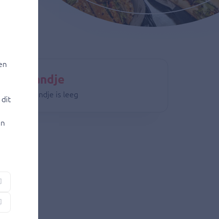
etaling)
en
nkelmandje
 winkelmandje is leeg
dit
jn