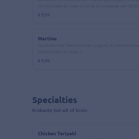
komkommer en rode ui ( in de tonijnsalade van dit bro
€ 9,99
Martino
Sandwich met filet americain, augurk, ei, martino krui
komkommer en rode ui
€ 9,99
Specialties
Krokante bol wit of bruin
Chicken Teriyaki