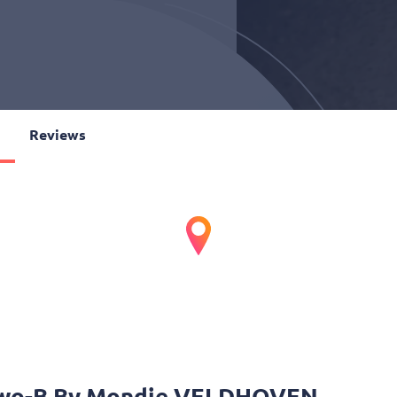
o
Reviews
Mondie
EN
Lunchroom • Wraps • Salades • Vegan • Soep • Broodjes • Lunch • Hamburgers
0
wo-B By Mondie VELDHOVEN
ns tevoren even weten via instructies ---