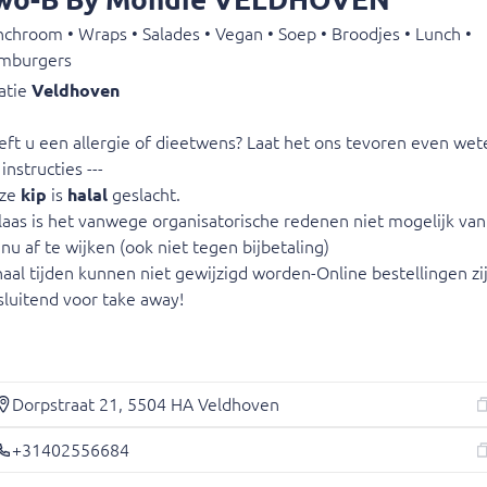
chroom • Wraps • Salades • Vegan • Soep • Broodjes • Lunch •
en niet mogelijk van dit menu af te wijken (ook niet tegen bijb
mburgers
line bestellingen zijn uitsluitend voor take away!
atie
Veldhoven
ft u een allergie of dieetwens? Laat het ons tevoren even wet
 instructies ---
Wi
ze
kip
is
halal
geslacht.
l wit/bruin.
Jouw
aas is het vanwege organisatorische redenen niet mogelijk van 
u af te wijken (ook niet tegen bijbetaling)
aal tijden kunnen niet gewijzigd worden-Online bestellingen zi
sluitend voor take away!
 rundercarpaccio, spicy
e uitjes, rucola, sla,
Dorpstraat 21, 5504 HA Veldhoven
+31402556684