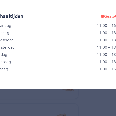
sgemaakte pesto mayonaise,
 Rucola
haaltijden
Geslo
andag
11:00 – 1
nsdag
11:00 – 1
ensdag
11:00 – 1
eño-pepers, geraspte
i, sla, tomaat, komkommer
nderdag
11:00 – 1
jdag
11:00 – 1
terdag
11:00 – 1
ndag
11:00 – 1
ise, sla, tomaat,