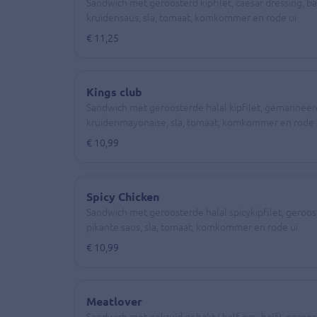
Sandwich met geroosterd kipfilet, caesar dressing, b
kruidensaus, sla, tomaat, komkommer en rode ui
€ 11,25
Kings club
Sandwich met geroosterde halal kipfilet, gemarinee
kruidenmayonaise, sla, tomaat, komkommer en rode 
€ 10,99
Spicy Chicken
Sandwich met geroosterde halal spicykipfilet, geroost
pikante saus, sla, tomaat, komkommer en rode ui
€ 10,99
Meatlover
Sandwich met gekruid gehakt ( half-om -half), geroost