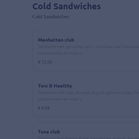
Cold Sandwiches
Cold Sandwiches
Manhatten club
Sandwich met gerookte zalm, roomkaas met bieslook, 
komkommer en rode ui
€ 12,50
Two B Healthy
Sandwich met kaas, tomaat, augurk, gekookt eitje, ham
komkommer en rode ui
€ 9,99
Tuna club
Sandwich met tonijnsalade, kappertjes, augurk, kruide