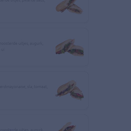
roosterde uitjes, augurk,
 ui
erdmayonaise, sla, tomaat,
roosterde uitjes, augurk,