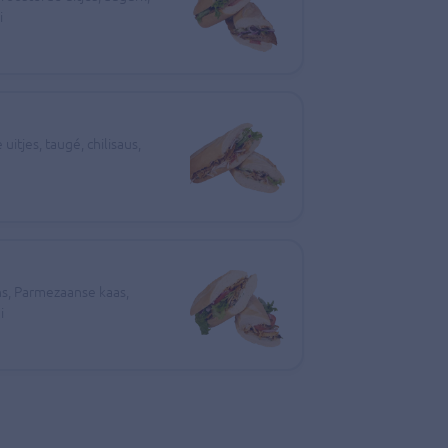
i
itjes, taugé, chilisaus,
ns, Parmezaanse kaas,
i