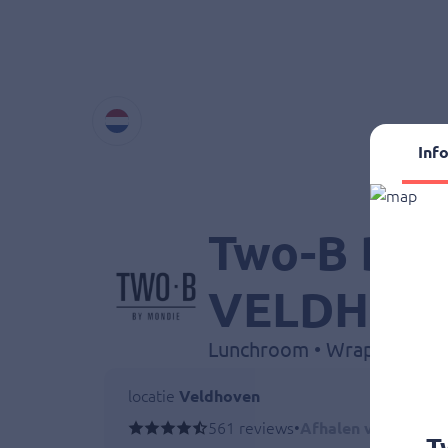
Inf
Two-B By 
VELDHOV
locatie
Veldhoven
561 reviews
•
Afhalen vanaf 11:0
T
Heeft u een allergie of dieetwens? Laat het o