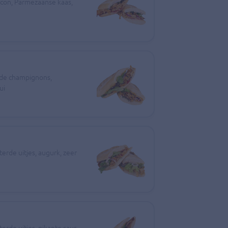
acon, Parmezaanse kaas,
rde champignons,
ui
erde uitjes, augurk, zeer
erde uitjes, pikante saus,